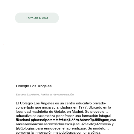
académico y social. Un modelo educativo que combina
exigencia, cuidado y compromiso con el futuro.
Entra en el cole
Colegio Los Ángeles
Escuela Excelente, Auxiliares de conversación
El Colegio Los Ángeles es un centro educativo privado-
concertado que inicia su andadura en 1977. Ubicado en la
localidad madrileña de Getafe, en Madrid. Su proyecto
educativo se caracteriza por ofrecer una formación integral
desde el primer ciclo de Infantil (1 año) hasta Bachillerato,
El centro apuesta por una educación bicultural y bilingüe, con
con enseñanzas concertadas en Infantil (2º ciclo), Primaria y
auxiliares de conversación nativos y el uso avanzado de
ESO.
tecnologías para enriquecer el aprendizaje. Su modelo
combina la innovación metodológica con una sólida