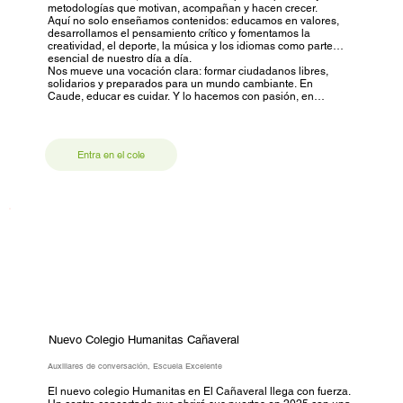
metodologías que motivan, acompañan y hacen crecer.
Aquí no solo enseñamos contenidos: educamos en valores,
desarrollamos el pensamiento crítico y fomentamos la
creatividad, el deporte, la música y los idiomas como parte
esencial de nuestro día a día.
Nos mueve una vocación clara: formar ciudadanos libres,
solidarios y preparados para un mundo cambiante. En
Caude, educar es cuidar. Y lo hacemos con pasión, en
comunidad y con la certeza de que la excelencia empieza en
las pequeñas cosas.
Entra en el cole
Nuevo Colegio Humanitas Cañaveral
Auxiliares de conversación, Escuela Excelente
El nuevo colegio Humanitas en El Cañaveral llega con fuerza.