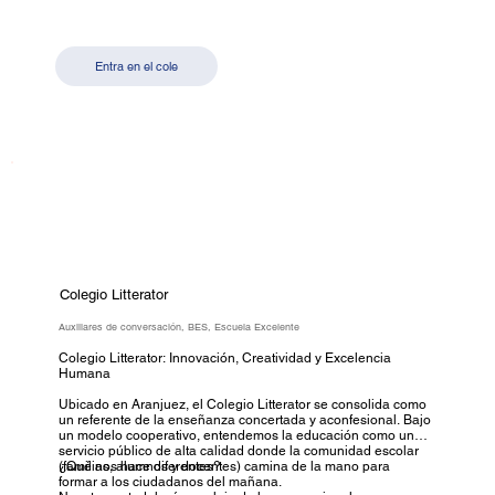
trabajo en equipo. En Malvar, aprender es crecer en todos los
sentidos.
Entra en el cole
Colegio Litterator
Auxiliares de conversación, BES, Escuela Excelente
Colegio Litterator: Innovación, Creatividad y Excelencia
Humana
Ubicado en Aranjuez, el Colegio Litterator se consolida como
un referente de la enseñanza concertada y aconfesional. Bajo
un modelo cooperativo, entendemos la educación como un
servicio público de alta calidad donde la comunidad escolar
(familias, alumnos y docentes) camina de la mano para
¿Qué nos hace diferentes?
formar a los ciudadanos del mañana.