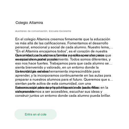
Colegio Altamira
Auxiliares de conversación, Escuela Excelente
En el colegio Altamira creemos firmemente que la educación
va más allá de las calificaciones. Fomentamos el desarrollo
personal, emocional y social de cada alumno. Nuestro lema,
“En el Altamira encajamos todos”, es el corazón de nuestra
comunidad: cada alumno, familia y profesor es una pieza
Queremos que nuestros alumnos no solo aprendan, sino que
esencial de nuestro puzzle.
se apasionen por el conocimiento. Todos somos diferentes, y
eso nos hace fuertes. Trabajamos para que cada alumno se
sienta bienvenido y valorado, en un entorno donde la
diversidad se celebra.
La tecnología es una herramienta imprescindible para
aprender, y la incorporamos continuamente en las aulas para
preparar a nuestros alumnos para el futuro. Queremos que se
sientan parte activa de esta comunidad, con una
comunicación abierta y la participación de las familias en la
Estamos aquí para acompañarles en cada paso. Nos
vida escolar.
comprometemos a ser accesibles, escuchar sus ideas y
construir juntos un entorno donde cada alumno pueda brillar.
Entra en el cole