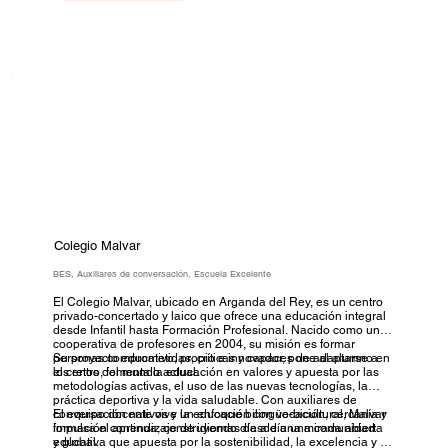
Colegio Malvar
BES, Auxiliares de conversación, Escuela Excelente
El Colegio Malvar, ubicado en Arganda del Rey, es un centro
privado-concertado y laico que ofrece una educación integral
desde Infantil hasta Formación Profesional. Nacido como una
cooperativa de profesores en 2004, su misión es formar
personas comprometidas, críticas y capaces de adaptarse a
Su proyecto educativo, propio e innovador, pone al alumno en
los retos del mundo actual.
el centro, fomenta la educación en valores y apuesta por las
metodologías activas, el uso de las nuevas tecnologías, la
práctica deportiva y la vida saludable. Con auxiliares de
conversación nativos y un enfoque bilingüe-bicultural, Malvar
El equipo docente vive la educación con vocación, cercanía y
impulsa el aprendizaje de idiomas desde una mirada abierta
formación continua, construyendo día a día una comunidad
y global.
educativa que apuesta por la sostenibilidad, la excelencia y el