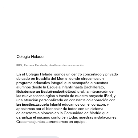
Colegio Hélade
BES, Escuela Excelente, Auxiliares de conversación
En el Colegio Hélade, somos un centro concertado y privado
ubicado en Boadilla del Monte, donde ofrecemos un
programa educativo integral que acompaña a nuestros
alumnos desde la Escuela Infantil hasta Bachillerato,
incluyendo un Bachillerato Artístico.
Nos definimos por un proyecto bicultural, la integración de
las nuevas tecnologías a través de nuestro proyecto iPad, y
una atención personalizada en constante colaboración con
las familias.
En nuestra Escuela Infantil educamos con el corazón, y
apostamos por el bienestar de todos con un sistema
de aerotermia pionero en la Comunidad de Madrid que
garantiza el máximo confort en todas nuestras instalaciones.
Crecemos juntos, aprendemos en equipo.