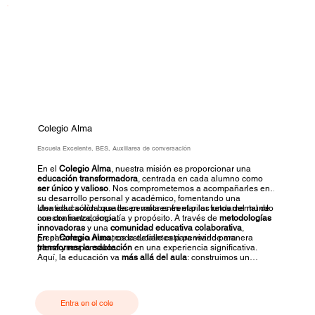
Colegio Alma
Escuela Excelente, BES, Auxiliares de conversación
En el
Colegio Alma
, nuestra misión es proporcionar una
educación transformadora
, centrada en cada alumno como
ser único y valioso
. Nos comprometemos a acompañarles en
su desarrollo personal y académico, fomentando una
identidad sólida que les permita enfrentar los retos del mundo
Una educación basada en valores es el pilar fundamental de
con confianza, empatía y propósito. A través de
nuestra metodología.
metodologías
innovadoras
y una
comunidad educativa colaborativa
,
preparamos a nuestros estudiantes para vivir de manera
En el
Colegio Alma
, cada detalle está pensado para
plena y responsable.
transformar la educación
en una experiencia significativa.
Aquí, la educación va
más allá del aula
: construimos un
entorno donde el
aprendizaje
, las
emociones
y los
valores
convergen para formar personas
plenas
y
conscientes
.
Entra en el cole