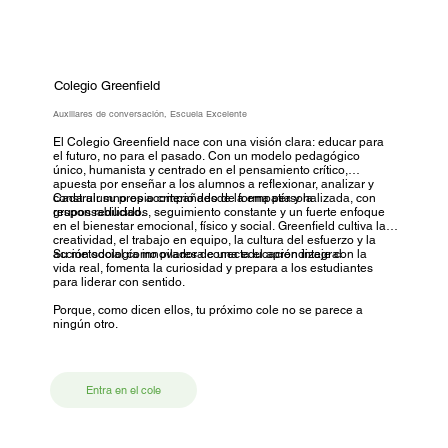
Colegio Greenfield
Auxiliares de conversación, Escuela Excelente
El Colegio Greenfield nace con una visión clara: educar para
el futuro, no para el pasado. Con un modelo pedagógico
único, humanista y centrado en el pensamiento crítico,
apuesta por enseñar a los alumnos a reflexionar, analizar y
construir su propio criterio desde la empatía y la
Cada alumno es acompañado de forma personalizada, con
responsabilidad.
grupos reducidos, seguimiento constante y un fuerte enfoque
en el bienestar emocional, físico y social. Greenfield cultiva la
creatividad, el trabajo en equipo, la cultura del esfuerzo y la
acción social como pilares de una educación integral.
Su metodología innovadora conecta el aprendizaje con la
vida real, fomenta la curiosidad y prepara a los estudiantes
para liderar con sentido.
Porque, como dicen ellos, tu próximo cole no se parece a
ningún otro.
Entra en el cole