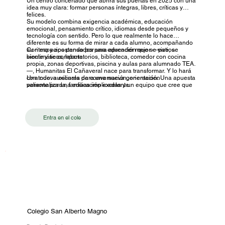
Un centro concertado que abrirá sus puertas en 2025 con una
idea muy clara: formar personas íntegras, libres, críticas y
felices.
Su modelo combina exigencia académica, educación
emocional, pensamiento crítico, idiomas desde pequeños y
tecnología con sentido. Pero lo que realmente lo hace
diferente es su forma de mirar a cada alumno, acompañando
su ritmo y apostando por una educación que se vive, se
Con espacios pensados para aprender mejor —patios
siente y se comparte.
bioclimáticos, laboratorios, biblioteca, comedor con cocina
propia, zonas deportivas, piscina y aulas para alumnado TEA
—, Humanitas El Cañaveral nace para transformar. Y lo hará
con todo: auxiliares de conversación, orientación
Una nueva escuela para una nueva generación. Una apuesta
personalizada, familias implicadas y un equipo que cree que
valiente por una educación excelente.
la educación lo cambia todo.
Entra en el cole
Colegio San Alberto Magno