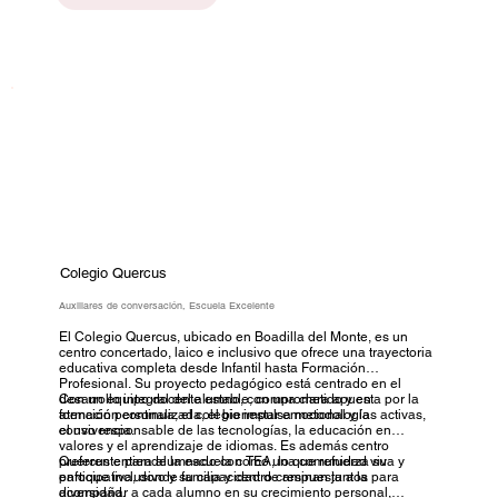
Colegio Quercus
Auxiliares de conversación, Escuela Excelente
El Colegio Quercus, ubicado en Boadilla del Monte, es un
centro concertado, laico e inclusivo que ofrece una trayectoria
educativa completa desde Infantil hasta Formación
Profesional. Su proyecto pedagógico está centrado en el
desarrollo integral del alumno, con una clara apuesta por la
Con un equipo docente estable, comprometido y en
atención personalizada, el bienestar emocional y la
formación continua, el colegio impulsa metodologías activas,
convivencia.
el uso responsable de las tecnologías, la educación en
valores y el aprendizaje de idiomas. Es además centro
preferente para alumnado con TEA, lo que refuerza su
Quercus entiende la escuela como una comunidad viva y
enfoque inclusivo y su capacidad de respuesta a la
participativa, donde familia y centro caminan juntos para
diversidad.
acompañar a cada alumno en su crecimiento personal,