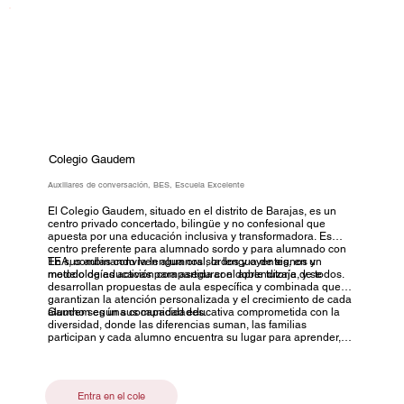
Colegio Gaudem
Auxiliares de conversación, BES, Escuela Excelente
El Colegio Gaudem, situado en el distrito de Barajas, es un
centro privado concertado, bilingüe y no confesional que
apuesta por una educación inclusiva y transformadora. Es
centro preferente para alumnado sordo y para alumnado con
TEA, combinando la lengua oral, la lengua de signos y
En sus aulas conviven alumnos sordos y oyentes, en un
metodologías activas para asegurar el aprendizaje de todos.
modelo de educación compartida con doble tutoría, y se
desarrollan propuestas de aula específica y combinada que
garantizan la atención personalizada y el crecimiento de cada
alumno según sus capacidades.
Gaudem es una comunidad educativa comprometida con la
diversidad, donde las diferencias suman, las familias
participan y cada alumno encuentra su lugar para aprender,
crecer y ser.
Entra en el cole