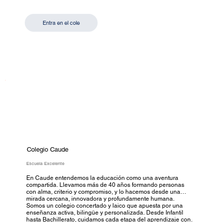
formato presencial como online. Su apuesta por la
sostenibilidad, la igualdad y la transformación digital lo
convierten en un referente educativo para el futuro.
Entra en el cole
Colegio Caude
Escuela Excelente
En Caude entendemos la educación como una aventura
compartida. Llevamos más de 40 años formando personas
con alma, criterio y compromiso, y lo hacemos desde una
mirada cercana, innovadora y profundamente humana.
Somos un colegio concertado y laico que apuesta por una
enseñanza activa, bilingüe y personalizada. Desde Infantil
hasta Bachillerato, cuidamos cada etapa del aprendizaje con