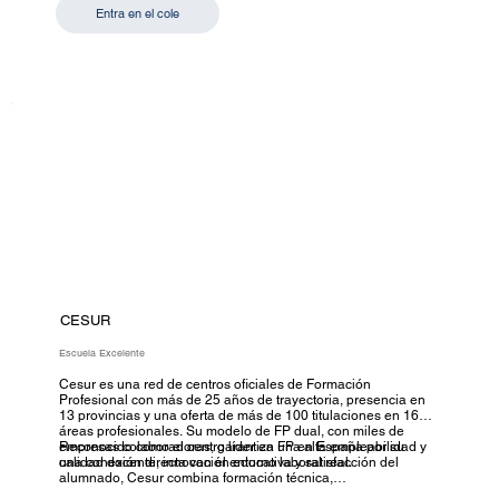
Entra en el cole
CESUR
Escuela Excelente
Cesur es una red de centros oficiales de Formación
Profesional con más de 25 años de trayectoria, presencia en
13 provincias y una oferta de más de 100 titulaciones en 16
áreas profesionales. Su modelo de FP dual, con miles de
empresas colaboradoras, garantiza una alta empleabilidad y
Reconocido como el centro líder en FP en España por su
una conexión directa con el entorno laboral real.
calidad docente, innovación educativa y satisfacción del
alumnado, Cesur combina formación técnica,
acompañamiento cercano y prácticas de excelencia, tanto en