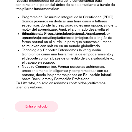
Nuestra metodología se aleja de lo convencional para
centrarse en el potencial único de cada estudiante a través de
tres pilares fundamentales:
Programa de Desarrollo Integral de la Creatividad (PDIC):
Somos pioneros en dedicar una hora diaria a talleres
específicos donde la creatividad no es una opción, sino el
motor del aprendizaje. Aquí, el alumnado desarrolla el
pensamiento crítico, la resolución de problemas y el
Bilingüismo y Proyección Internacional: Apostamos por
aprendizaje activo en un entorno práctico.
una competencia lingüística real, integrando el inglés de
forma natural en el currículo para que nuestros alumnos
se muevan con soltura en un mundo globalizado.
Tecnología y Deporte: Entendemos la vanguardia
tecnológica como una herramienta de empoderamiento y
el deporte como la base de un estilo de vida saludable y
el trabajo en equipo.
Nuestro Compromiso: Formar personas autónomas,
emocionalmente inteligentes y comprometidas con su
entorno, desde los primeros pasos en Educación Infantil
hasta Bachillerato y Formación Profesional.
En Litterator, no solo enseñamos contenidos; cultivamos
talento y valores.
Entra en el cole