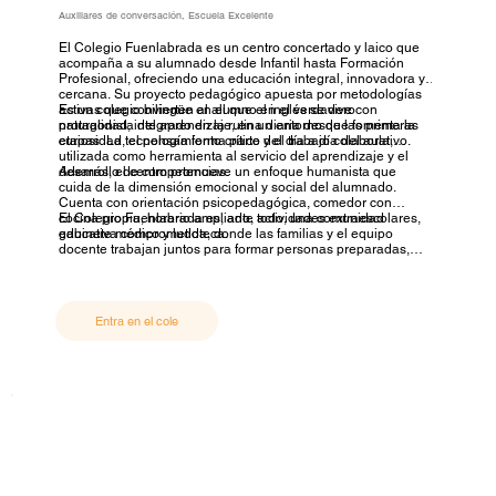
Auxiliares de conversación, Escuela Excelente
El Colegio Fuenlabrada es un centro concertado y laico que
acompaña a su alumnado desde Infantil hasta Formación
Profesional, ofreciendo una educación integral, innovadora y
cercana. Su proyecto pedagógico apuesta por metodologías
activas que convierten al alumno en el verdadero
Es un colegio bilingüe en el que el inglés se vive con
protagonista del aprendizaje, en un entorno que fomenta la
naturalidad, integrado en la rutina diaria desde las primeras
curiosidad, el pensamiento crítico y el trabajo colaborativo.
etapas. La tecnología forma parte del día a día del aula,
utilizada como herramienta al servicio del aprendizaje y el
desarrollo de competencias.
Además, el centro promueve un enfoque humanista que
cuida de la dimensión emocional y social del alumnado.
Cuenta con orientación psicopedagógica, comedor con
cocina propia, horario ampliado, actividades extraescolares,
El Colegio Fuenlabrada es, ante todo, una comunidad
gabinete médico y ludoteca.
educativa comprometida, donde las familias y el equipo
docente trabajan juntos para formar personas preparadas,
empáticas y seguras para afrontar su futuro con confianza.
Entra en el cole