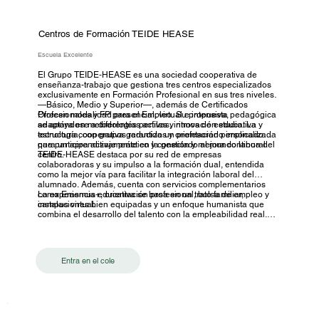
Centros de Formación TEIDE HEASE
Escuela Excelente
El Grupo TEIDE‑HEASE es una sociedad cooperativa de
enseñanza-trabajo que gestiona tres centros especializados
exclusivamente en Formación Profesional en sus tres niveles
—Básico, Medio y Superior—, además de Certificados
Profesionales y FP para el Empleo. Su propuesta pedagógica
Ofrecen modalidad presencial, virtual e intensiva,
se apoya en metodologías activas, innovación educativa y
adaptándose a diferentes perfiles y ritmos de estudio. La
tecnología, con grupos reducidos y orientación personalizada
estructura cooperativa garantiza un profesorado implicado
para un aprendizaje práctico y conectado al mundo laboral.
que participa activamente en la gestión y mejora continua del
centro.
TEIDE-HEASE destaca por su red de empresas
colaboradoras y su impulso a la formación dual, entendida
como la mejor vía para facilitar la integración laboral del
alumnado. Además, cuenta con servicios complementarios
como Erasmus+, orientación profesional, bolsa de empleo y
La experiencia educativa se basa en un trato familiar,
campus virtual.
instalaciones bien equipadas y un enfoque humanista que
combina el desarrollo del talento con la empleabilidad real.
Unido a su trayectoria y reconocimiento por la calidad
(premios EFQM, más de 60 años de historia), TEIDE-HEASE
es una opción completa para formar profesionales
comprometidos, con propósito y listos para el futuro.
Entra en el cole