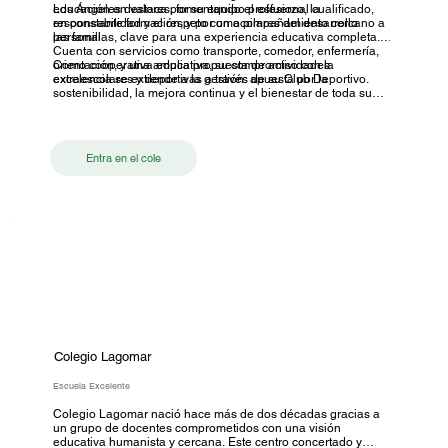
educación en valores, fomentando el esfuerzo, la
Los Ángeles destaca por su equipo profesional cualificado,
responsabilidad y el respeto como pilares del desarrollo
en constante formación, y por un acompañamiento cercano a
personal.
las familias, clave para una experiencia educativa completa.
Cuenta con servicios como transporte, comedor, enfermería,
orientación, y una amplia propuesta de actividades
Como cooperativa educativa, su compromiso con la
extraescolares y deportivas a través de su Club Deportivo.
excelencia se extiende a la gestión: apuesta por la
sostenibilidad, la mejora continua y el bienestar de toda su
comunidad. En el Colegio Los Ángeles educar es cuidar,
transformar y acompañar.
Entra en el cole
Colegio Lagomar
Escuela Excelente
Colegio Lagomar nació hace más de dos décadas gracias a
un grupo de docentes comprometidos con una visión
educativa humanista y cercana. Este centro concertado y