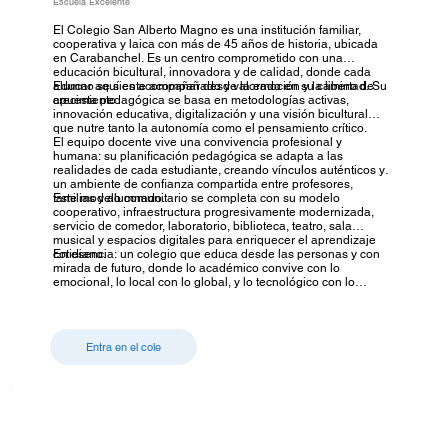
Escuela Excelente
El Colegio San Alberto Magno es una institución familiar,
cooperativa y laica con más de 45 años de historia, ubicada
en Carabanchel. Es un centro comprometido con una
educación bicultural, innovadora y de calidad, donde cada
alumno se siente acompañado y valorado en su camino de
Educar aquí es acompañar desde la emoción y la libertad. Su
crecimiento.
apuesta pedagógica se basa en metodologías activas,
innovación educativa, digitalización y una visión bicultural
que nutre tanto la autonomía como el pensamiento crítico.
El equipo docente vive una convivencia profesional y
humana: su planificación pedagógica se adapta a las
realidades de cada estudiante, creando vínculos auténticos y
un ambiente de confianza compartida entre profesores,
familias y alumnado.
Este modelo comunitario se completa con su modelo
cooperativo, infraestructura progresivamente modernizada,
servicio de comedor, laboratorio, biblioteca, teatro, sala
musical y espacios digitales para enriquecer el aprendizaje
cotidiano.
En esencia: un colegio que educa desde las personas y con
mirada de futuro, donde lo académico convive con lo
emocional, lo local con lo global, y lo tecnológico con lo
humano.
Entra en el cole