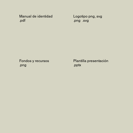
Manual de identidad
Logotipo png, svg
.pdf
.png .svg
Legales
© 2026 Escuela Excelente
Fondos y recursos
Plantilla presentación
.png
.pptx