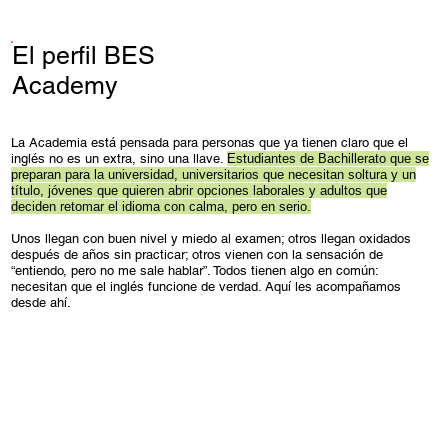
El perfil BES
Academy
La Academia está pensada para personas que ya tienen claro que el
inglés no es un extra, sino una llave.
Estudiantes de Bachillerato que se
preparan para la universidad, universitarios que necesitan soltura y un
título, jóvenes que quieren abrir opciones laborales y adultos que
deciden retomar el idioma con calma, pero en serio.
Unos llegan con buen nivel y miedo al examen; otros llegan oxidados
después de años sin practicar; otros vienen con la sensación de
“entiendo, pero no me sale hablar”. Todos tienen algo en común:
necesitan que el inglés funcione de verdad. Aquí les acompañamos
desde ahí.