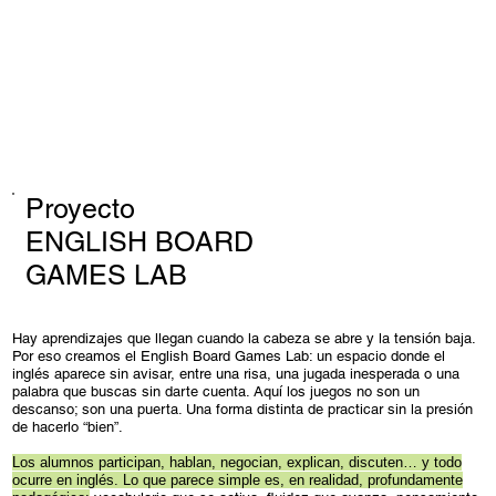
Proyecto
ENGLISH BOARD
GAMES LAB
Hay aprendizajes que llegan cuando la cabeza se abre y la tensión baja.
Por eso creamos el English Board Games Lab: un espacio donde el
inglés aparece sin avisar, entre una risa, una jugada inesperada o una
palabra que buscas sin darte cuenta. Aquí los juegos no son un
descanso; son una puerta. Una forma distinta de practicar sin la presión
de hacerlo “bien”.
Los alumnos participan, hablan, negocian, explican, discuten… y todo
ocurre en inglés. Lo que parece simple es, en realidad, profundamente