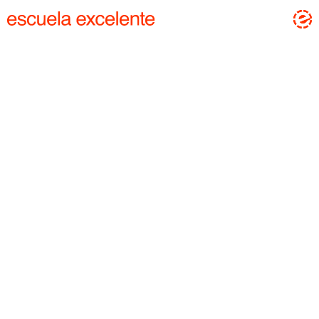
(Menú)
Escuela Excelente
AMICE
Asóciate
Auxiliares de conversación
wanna be an aux?
BES Academy
BES Experience
●
BES la Academia
(Estás aquí)
BES Certifications
(Próximamente)
Contact