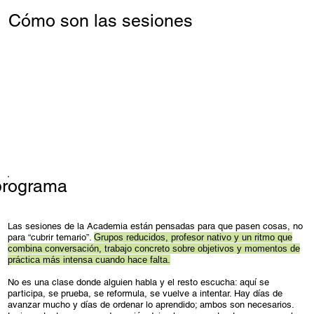
Cómo son las sesiones
programa
Las sesiones de la Academia están pensadas para que pasen cosas, no
para “cubrir temario”.
Grupos reducidos, profesor nativo y un ritmo que
combina conversación, trabajo concreto sobre objetivos y momentos de
práctica más intensa cuando hace falta.
No es una clase donde alguien habla y el resto escucha: aquí se
participa, se prueba, se reformula, se vuelve a intentar. Hay días de
avanzar mucho y días de ordenar lo aprendido; ambos son necesarios.