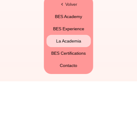
Volver
BES Academy
BES Experience
La Academia
BES Certifications
Contacto
Somos la asociación que ha venido a hacer las
cosas de otra manera. Porque ya tocaba.