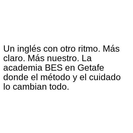
Jornadas
Formación
(Próximamente)
Carnet docente
Plataforma profes excelentes
(Próximamente)
Bolsa de trabajo
Un inglés con otro ritmo. Más
claro. Más nuestro. La
academia BES en Getafe
donde el método y el cuidado
lo cambian todo.
Legales
© 2026 Escuela Excelente