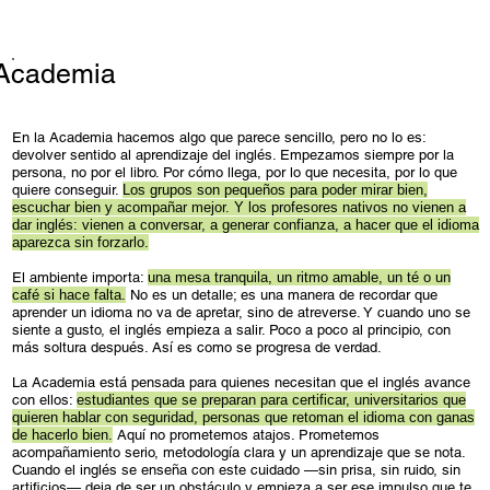
Academia
En la Academia hacemos algo que parece sencillo, pero no lo es:
devolver sentido al aprendizaje del inglés. Empezamos siempre por la
persona, no por el libro. Por cómo llega, por lo que necesita, por lo que
quiere conseguir.
Los grupos son pequeños para poder mirar bien,
escuchar bien y acompañar mejor. Y los profesores nativos no vienen a
dar inglés: vienen a conversar, a generar confianza, a hacer que el idioma
aparezca sin forzarlo.
El ambiente importa:
una mesa tranquila, un ritmo amable, un té o un
café si hace falta.
No es un detalle; es una manera de recordar que
aprender un idioma no va de apretar, sino de atreverse. Y cuando uno se
siente a gusto, el inglés empieza a salir. Poco a poco al principio, con
más soltura después. Así es como se progresa de verdad.
La Academia está pensada para quienes necesitan que el inglés avance
con ellos:
estudiantes que se preparan para certificar, universitarios que
quieren hablar con seguridad, personas que retoman el idioma con ganas
de hacerlo bien.
Aquí no prometemos atajos. Prometemos
acompañamiento serio, metodología clara y un aprendizaje que se nota.
Cuando el inglés se enseña con este cuidado —sin prisa, sin ruido, sin
artificios— deja de ser un obstáculo y empieza a ser ese impulso que te