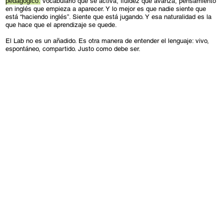
pedagógico:
vocabulario que se activa, fluidez que avanza, pensamiento
en inglés que empieza a aparecer. Y lo mejor es que nadie siente que
está “haciendo inglés”. Siente que está jugando. Y esa naturalidad es la
que hace que el aprendizaje se quede.
El Lab no es un añadido. Es otra manera de entender el lenguaje: vivo,
espontáneo, compartido. Justo como debe ser.