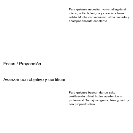
Para quienes necesitan volver al inglés sin
miedo, soltar la lengua y crear una base
sólida. Mucha conversación, ritmo cuidado y
acompañamiento constante.
Focus / Proyección
Avanzar con objetivo y certificar
Para quienes buscan dar un salto:
certificación oficial, inglés académico o
profesional. Trabajo exigente, bien guiado y
con propósito claro.