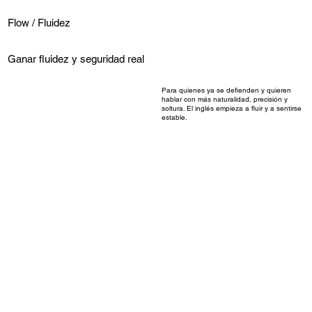
Flow / Fluidez
Ganar fluidez y seguridad real
Para quienes ya se defienden y quieren
hablar con más naturalidad, precisión y
soltura. El inglés empieza a fluir y a sentirse
estable.