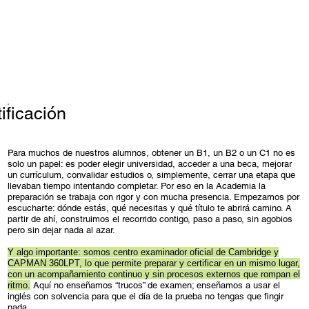
ificación
Para muchos de nuestros alumnos, obtener un B1, un B2 o un C1 no es
solo un papel: es poder elegir universidad, acceder a una beca, mejorar
un currículum, convalidar estudios o, simplemente, cerrar una etapa que
llevaban tiempo intentando completar. Por eso en la Academia la
preparación se trabaja con rigor y con mucha presencia. Empezamos por
escucharte: dónde estás, qué necesitas y qué título te abrirá camino. A
partir de ahí, construimos el recorrido contigo, paso a paso, sin agobios
pero sin dejar nada al azar.
Y algo importante: somos centro examinador oficial de Cambridge y
CAPMAN 360LPT, lo que permite preparar y certificar en un mismo lugar,
con un acompañamiento continuo y sin procesos externos que rompan el
ritmo.
Aquí no enseñamos “trucos” de examen; enseñamos a usar el
inglés con solvencia para que el día de la prueba no tengas que fingir
nada.