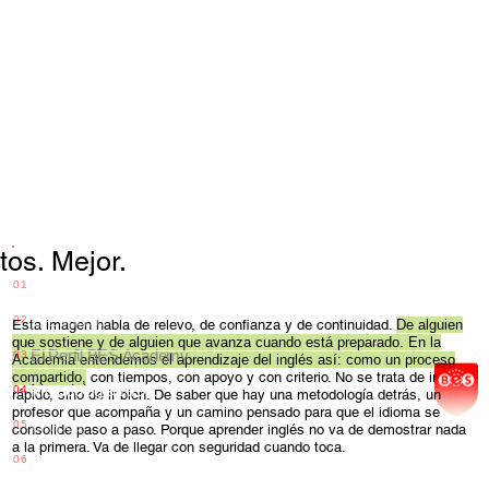
tos. Mejor.
La Academia
01
El Espacio
02
Esta imagen habla de relevo, de confianza y de continuidad.
De alguien
que sostiene y de alguien que avanza cuando está preparado. En la
El Perfil BES Academy
03
Academia entendemos el aprendizaje del inglés así: como un proceso
compartido,
con tiempos, con apoyo y con criterio. No se trata de ir
Metodología REAL
04
rápido, sino de ir bien. De saber que hay una metodología detrás, un
profesor que acompaña y un camino pensado para que el idioma se
Grupos
05
consolide paso a paso. Porque aprender inglés no va de demostrar nada
a la primera. Va de llegar con seguridad cuando toca.
Certificación
06