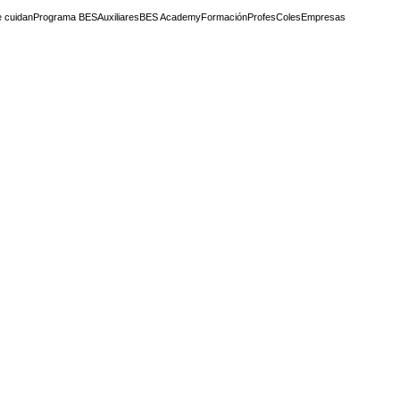
 cuidan
Programa BES
Auxiliares
BES Academy
Formación
Profes
Coles
Empresas