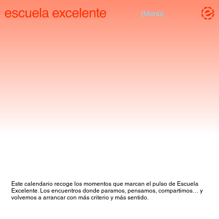
(Menú)
Escuela Excelente
AMICE
Asóciate
Auxiliares de conversación
wanna be an aux?
BES Academy
BES Experience
Jornadas
BES la Academia
Este calendario recoge los momentos que marcan el pulso de Escuela
Formación
(Próximamente)
Excelente. Los encuentros donde paramos, pensamos, compartimos… y
Carnet docente
BES Certifications
(Próximamente)
volvemos a arrancar con más criterio y más sentido.
Plataforma profes excelentes
Contact
(Próximamente)
Bolsa de trabajo