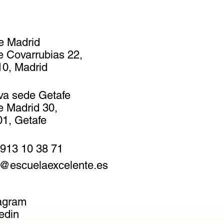
e Madrid
e Covarrubias 22,
0, Madrid
va sede Getafe
e Madrid 30,
1, Getafe
913 10 38 71
@escuelaexcelente.es
agram
edin