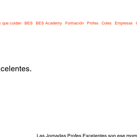
 cuidan
Programa BES
Auxiliares
BES Academy
Formación
Profes
Coles
Empresas
 que cuidan
BES
BES Academy
Formación
Profes
Coles
Empresas
celentes.
Las Jornadas Profes Excelentes son ese mom