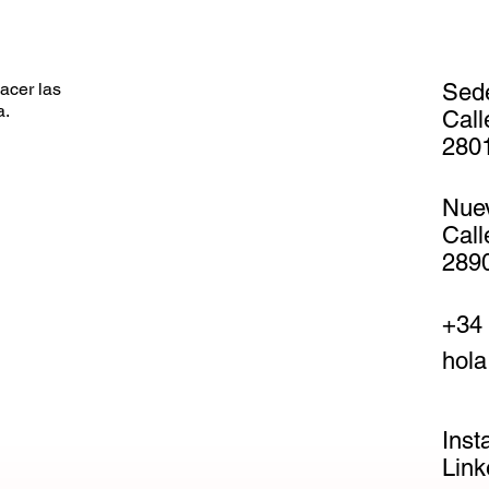
acer las
Sed
a.
Call
2801
Nue
Call
2890
+34 
hola
Inst
Link