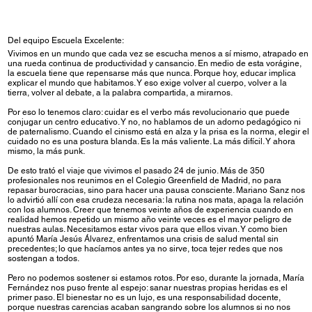
Del equipo Escuela Excelente:
Vivimos en un mundo que cada vez se escucha menos a sí mismo, atrapado en
una rueda continua de productividad y cansancio. En medio de esta vorágine,
la escuela tiene que repensarse más que nunca. Porque hoy, educar implica
explicar el mundo que habitamos. Y eso exige volver al cuerpo, volver a la
tierra, volver al debate, a la palabra compartida, a mirarnos.
Por eso lo tenemos claro: cuidar es el verbo más revolucionario que puede
conjugar un centro educativo. Y no, no hablamos de un adorno pedagógico ni
de paternalismo. Cuando el cinismo está en alza y la prisa es la norma, elegir el
cuidado no es una postura blanda. Es la más valiente. La más difícil. Y ahora
mismo, la más punk.
De esto trató el viaje que vivimos el pasado 24 de junio. Más de 350
profesionales nos reunimos en el Colegio Greenfield de Madrid, no para
repasar burocracias, sino para hacer una pausa consciente. Mariano Sanz nos
lo advirtió allí con esa crudeza necesaria: la rutina nos mata, apaga la relación
con los alumnos. Creer que tenemos veinte años de experiencia cuando en
realidad hemos repetido un mismo año veinte veces es el mayor peligro de
nuestras aulas. Necesitamos estar vivos para que ellos vivan. Y como bien
apuntó María Jesús Álvarez, enfrentamos una crisis de salud mental sin
precedentes; lo que hacíamos antes ya no sirve, toca tejer redes que nos
sostengan a todos.
Pero no podemos sostener si estamos rotos. Por eso, durante la jornada, María
Fernández nos puso frente al espejo: sanar nuestras propias heridas es el
primer paso. El bienestar no es un lujo, es una responsabilidad docente,
porque nuestras carencias acaban sangrando sobre los alumnos si no nos