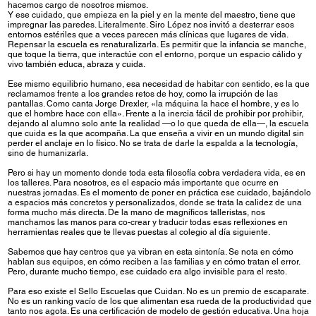
hacemos cargo de nosotros mismos.
Y ese cuidado, que empieza en la piel y en la mente del maestro, tiene que
impregnar las paredes. Literalmente. Siro López nos invitó a desterrar esos
entornos estériles que a veces parecen más clínicas que lugares de vida.
Repensar la escuela es renaturalizarla. Es permitir que la infancia se manche,
que toque la tierra, que interactúe con el entorno, porque un espacio cálido y
vivo también educa, abraza y cuida.
Ese mismo equilibrio humano, esa necesidad de habitar con sentido, es la que
reclamamos frente a los grandes retos de hoy, como la irrupción de las
pantallas. Como canta Jorge Drexler, «la máquina la hace el hombre, y es lo
que el hombre hace con ella». Frente a la inercia fácil de prohibir por prohibir,
dejando al alumno solo ante la realidad —o lo que queda de ella—, la escuela
que cuida es la que acompaña. La que enseña a vivir en un mundo digital sin
perder el anclaje en lo físico. No se trata de darle la espalda a la tecnología,
sino de humanizarla.
Pero si hay un momento donde toda esta filosofía cobra verdadera vida, es en
los talleres. Para nosotros, es el espacio más importante que ocurre en
nuestras jornadas. Es el momento de poner en práctica ese cuidado, bajándolo
a espacios más concretos y personalizados, donde se trata la calidez de una
forma mucho más directa. De la mano de magníficos talleristas, nos
manchamos las manos para co-crear y traducir todas esas reflexiones en
herramientas reales que te llevas puestas al colegio al día siguiente.
Sabemos que hay centros que ya vibran en esta sintonía. Se nota en cómo
hablan sus equipos, en cómo reciben a las familias y en cómo tratan el error.
Pero, durante mucho tiempo, ese cuidado era algo invisible para el resto.
Para eso existe el Sello Escuelas que Cuidan. No es un premio de escaparate.
No es un ranking vacío de los que alimentan esa rueda de la productividad que
tanto nos agota. Es una certificación de modelo de gestión educativa. Una hoja