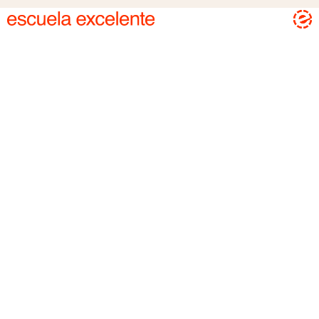
(Menú)
Escuela Excelente
AMICE
Asóciate
Auxiliares de conversación
wanna be an aux?
BES Academy
BES Experience
●
Jornadas
(Estás aquí)
BES la Academia
Formación
(Próximamente)
BES Certifications
(Próximamente)
Contact