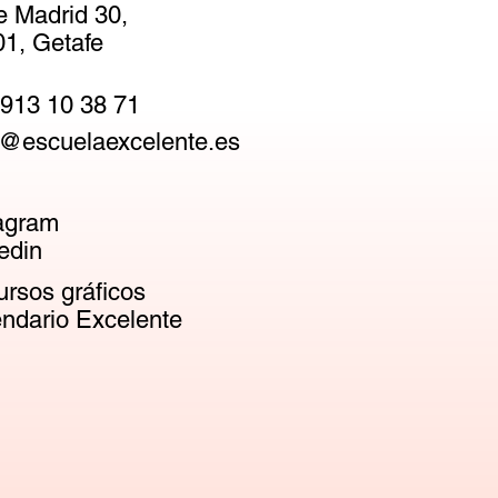
e Madrid 30,
1, Getafe
913 10 38 71
@escuelaexcelente.es
agram
edin
rsos gráficos
ndario Excelente