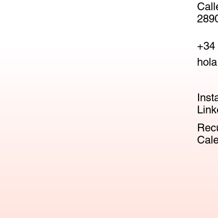
Call
2890
+34 
hola
Inst
Link
Recu
Cale