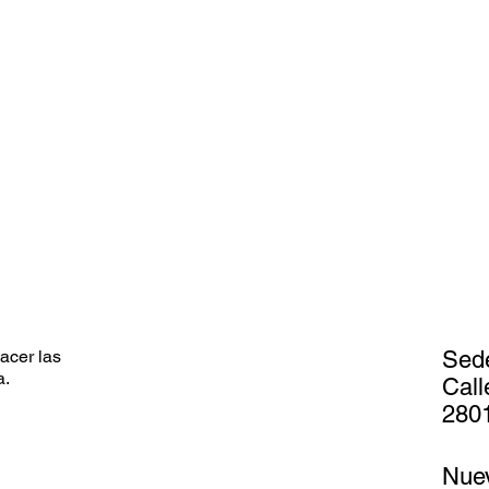
acer las
Sed
a.
Call
2801
Nue