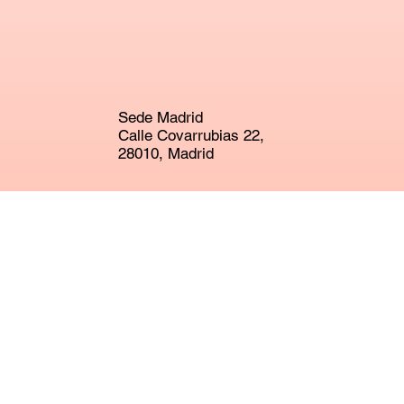
Sede Madrid
Calle Covarrubias 22,
28010, Madrid
Nueva sede Getafe
Calle Madrid 30,
28901, Getafe
+34 913 10 38 71
hola@escuelaexcelente.es
Instagram
Linkedin
Recursos gráficos
Calendario Excelente