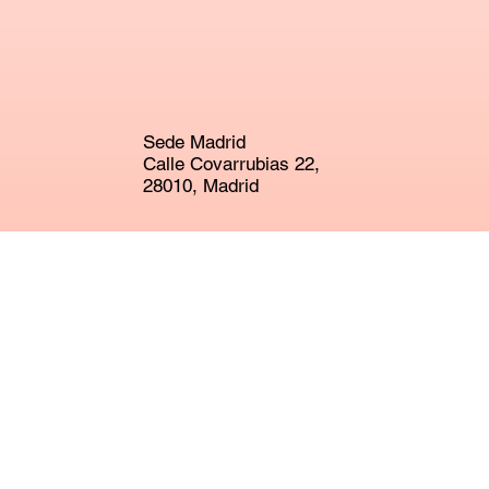
Sede Madrid
Calle Covarrubias 22,
28010, Madrid
Nueva sede Getafe
Calle Madrid 30,
28901, Getafe
+34 913 10 38 71
hola@escuelaexcelente.es
Instagram
Linkedin
Recursos gráficos
Calendario Excelente