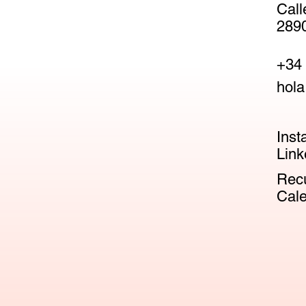
Call
2890
+34 
hola
Inst
Link
Recu
Cale