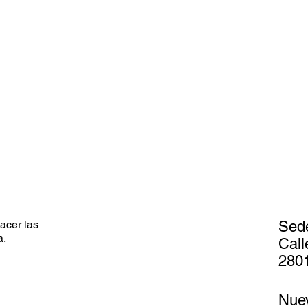
acer las
Sed
a.
Call
2801
Nue