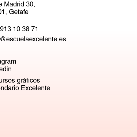
e Madrid 30,
1, Getafe
913 10 38 71
@escuelaexcelente.es
agram
edin
rsos gráficos
ndario Excelente