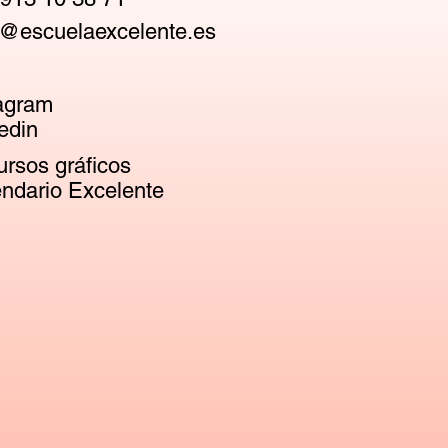
@escuelaexcelente.es
agram
edin
rsos gráficos
ndario Excelente