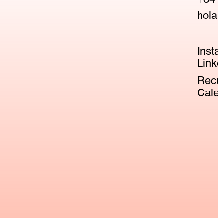
hola
Inst
Link
Recu
Cale