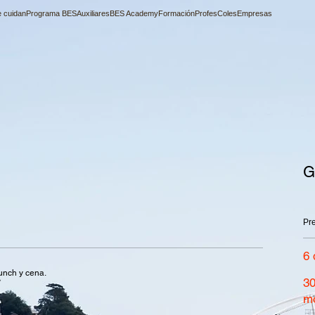
 cuidan
Programa BES
Auxiliares
BES Academy
Formación
Profes
Coles
Empresas
G
Pre
6 
unch y cena.
30
*
mo