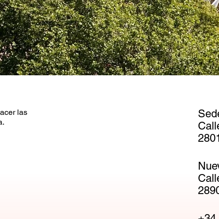
acer las
Sed
a.
Call
2801
Nue
Call
2890
+34 