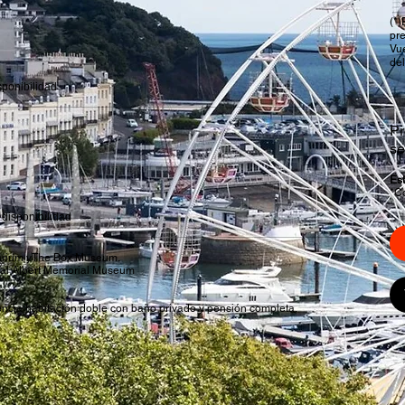
(*)
pr
Vue
del
sponibilidad
Pr
s
Es
*Co
 disponibilidad
uarium yThe Box Museum.
oyal Albert Memorial Museum
encia habitación doble con baño privado y pensión completa.