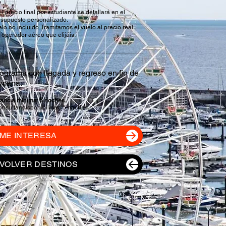
El precio final por estudiante se detallará en el
esupuesto personalizado.
lo no incluido. Tramitamos el vuelo al precio real
 operador aéreo que elijáis.
ograma con llegada y regreso en fin de
emana.
tancia mínima: 6 noches.
nsultar disponibilidad 5 noches.
ME INTERESA
VOLVER DESTINOS