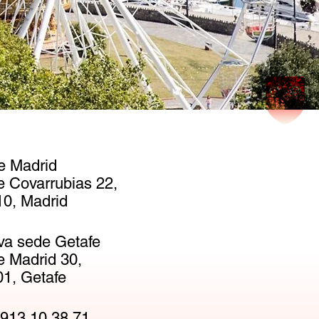
e Madrid
e Covarrubias 22,
0, Madrid
va sede Getafe
e Madrid 30,
1, Getafe
913 10 38 71