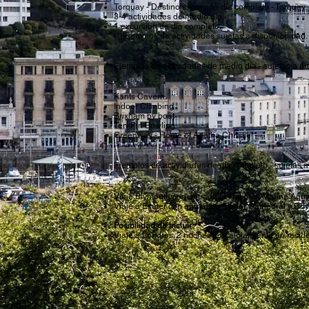
Torquay - Destino excursión día completo - Torquay.
3-4 actividades de medio día.
1 excursión de día completo.
(*)Ejemplos de actividades sujetas a disponibilidad.
Ejemplos de actividades de medio día - sujetas a di
Kants Cavern
Legales
Indoor Climbing
© 2026 Escuela Excelente
Brixham by boat
Ten-Pin Bowling
Greenway - Home of Agatha Christie
Ejemplos de actividades de día completo - sujetas a
Viaje Plymouth con entrada al National Marine Aq
Viaje a Exeter con entrada a Exeter Cathedral y R
Posibilidad de incluir:
Viaje a Londres. 2 noches con alojamiento en resid