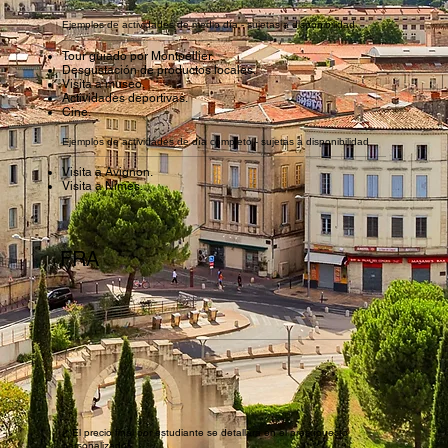
Ejemplos de actividades de medio día - sujetas a disponibilidad
Tour guiado por Montpellier.
Desgustación de productos locales.
Visita a museo.
Actividades deportivas.
Cine.
Ejemplos de actividades de día completo - sujetas a disponibilidad
Legales
© 2026 Escuela Excelente
Visita a Avignon.
Visita a Nimes.
FRA
(*)El precio final por estudiante se detallará en el presupuesto
personalizado.