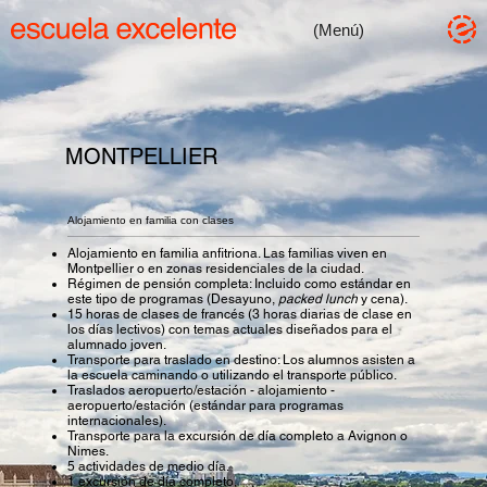
(Menú)
MONTPELLIER
Escuela Excelente
Alojamiento en familia con clases
AMICE
Alojamiento en familia anfitriona. Las familias viven en
Asóciate
Montpellier o en zonas residenciales de la ciudad.
Régimen de pensión completa: Incluido como estándar en
este tipo de programas (Desayuno,
packed lunch
y cena).
15 horas de clases de francés (3 horas diarias de clase en
Auxiliares de conversación
los días lectivos) con temas actuales diseñados para el
alumnado joven.
wanna be an aux?
BES Academy
Transporte para traslado en destino: Los alumnos asisten a
la escuela caminando o utilizando el transporte público.
BES Experience
Traslados aeropuerto/estación - alojamiento -
Jornadas
BES la Academia
aeropuerto/estación (estándar para programas
Formación
(Próximamente)
internacionales).
Carnet docente
BES Certifications
(Próximamente)
Transporte para la excursión de día completo a Avignon o
Plataforma profes excelentes
Nimes.
Contact
(Próximamente)
5 actividades de medio día.
Bolsa de trabajo
1 excursión de día completo.