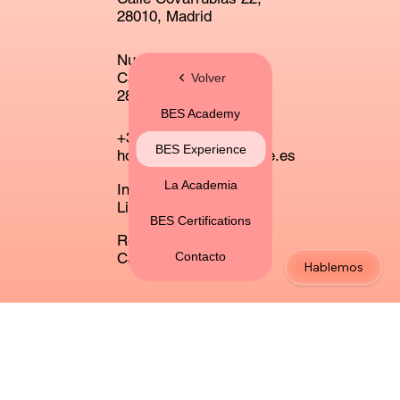
28010, Madrid
Nueva sede Getafe
Calle Madrid 30,
Volver
28901, Getafe
BES Academy
+34 913 10 38 71
BES Experience
hola@escuelaexcelente.es
La Academia
Instagram
Linkedin
BES Certifications
Recursos gráficos
Calendario Excelente
Contacto
Hablemos