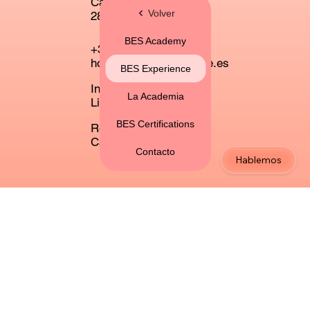
Calle Madrid 30,
Volver
28901, Getafe
BES Academy
+34 913 10 38 71
hola@escuelaexcelente.es
BES Experience
Instagram
La Academia
Linkedin
BES Certifications
Recursos gráficos
Calendario Excelente
Contacto
Hablemos