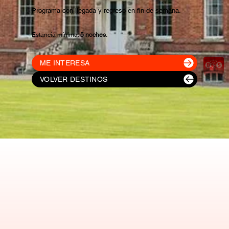
Programa con llegada y regreso en fin de semana.
Estancia mínima:
5 noches
.
ME INTERESA
VOLVER DESTINOS