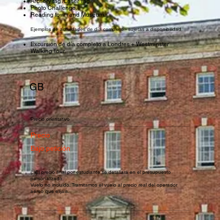
Archery tag /Laser Tag.
Photo Challenge.
Reading town and Museum.
Ejemplos de actividades de día completo - sujetas a disponibilidad.
Excursión de día completo a Londres + Westminster
Walking Tour.
Legales
© 2026 Escuela Excelente
GB
Precio orientativo
Precio
Bajo petición
(*)El precio final por estudiante se detallará en el presupuesto
personalizado.
Vuelo no incluido. Tramitamos el vuelo al precio real del operador
aéreo que elijáis.