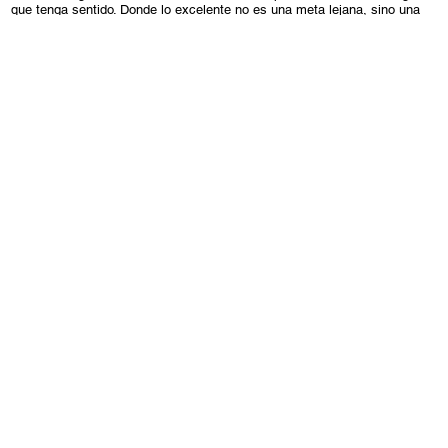
que tenga sentido. Donde lo excelente no es una meta lejana, sino una
forma de hacer las cosas cada día. Porque cuando un cole trabaja con
intención, todo empieza a funcionar.
Nuestro sello Escuelas que cuidan
Una hoja de ruta para transformar los centros en
Programa
comunidades educativas sostenibles, comprometidas y
Sello y marco educativo
centradas en las personas.