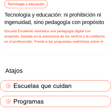
Tecnología y educación
Tecnología y educación: ni prohibición ni
ingenuidad, sino pedagogía con propósito
Escuela Excelente reivindica una pedagogía digital con
propósito, basada en la autonomía de los centros y la confianza
en el profesorado. Frente a las propuestas restrictivas sobre el
uso de dispositivos, la organización subraya que la clave no
reside en prohibir la tecnología, sino en integrarla con criterio
educativo, formando a docentes, alumnos y familias para un uso
responsable, inclusivo y orientado al desarrollo de la
competencia digital.
Atajos
Escuelas que cuidan
Programas