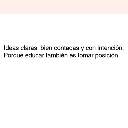
Legales
Ideas claras, bien contadas y con intención.
© 2026 Escuela Excelente
Porque educar también es tomar posición.