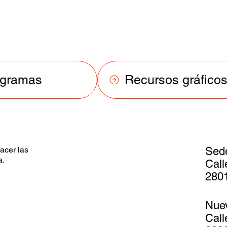
ogramas
Recursos gráfico
acer las
Sed
a.
Call
2801
Nue
Call