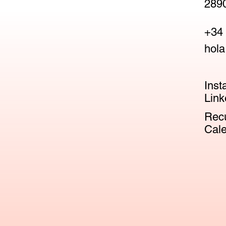
2890
+34 
hola
Inst
Link
Recu
Cale