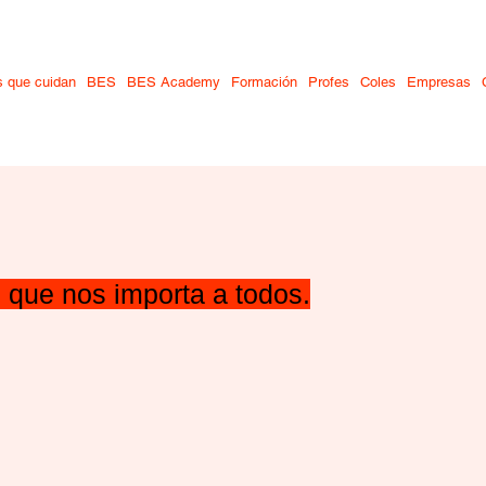
 cuidan
Programa BES
Auxiliares
BES Academy
Formación
Profes
Coles
Empresas
 que cuidan
BES
BES Academy
Formación
Profes
Coles
Empresas
 que nos importa a todos.