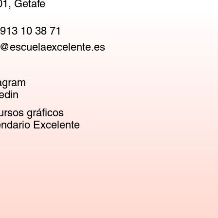
1, Getafe
913 10 38 71
@escuelaexcelente.es
agram
edin
rsos gráficos
ndario Excelente